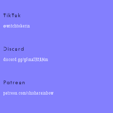
TikTok
@witchtokerin
Discord
discord.gg/yFmxTHfAMm
Patreon
patreon.com/shisharainbow