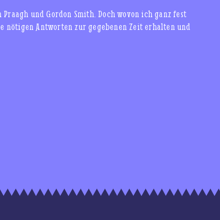
n Praagh und Gordon Smith. Doch wovon ich ganz fest
 die nötigen Antworten zur gegebenen Zeit erhalten und